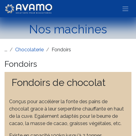
Skip to Content
Nos machines
...
Chocolaterie
Fondoirs
Fondoirs
Fondoirs de chocolat
Conçus pour accélérer la fonte des pains de
chocolat grace à leur serpentine chauffante en haut
de la cuve. Egalement adaptés pour le beurre de
cacao, la masse de cacao, graisses végétales, etc.
Existe en capacité 100kg jusqu'à 2 tonnes