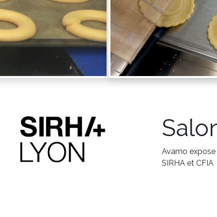
Salo
Avamo expose h
SIRHA et CFIA