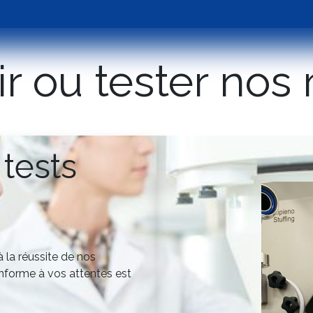
Packaging
Used machines
Assistance
Lab tes
ir ou tester nos
tests
 la réussite de nos
conforme à vos attentes est