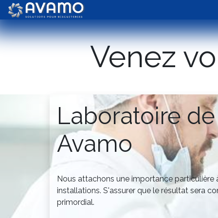
Skip to Content
Biscuits
Chocolate
Venez vo
Laboratoire de 
Avamo
Nous attachons une importance particulière à
installations. S'assurer que le résultat sera 
primordial.