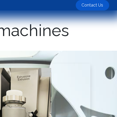
ts
Contact Us
 machines