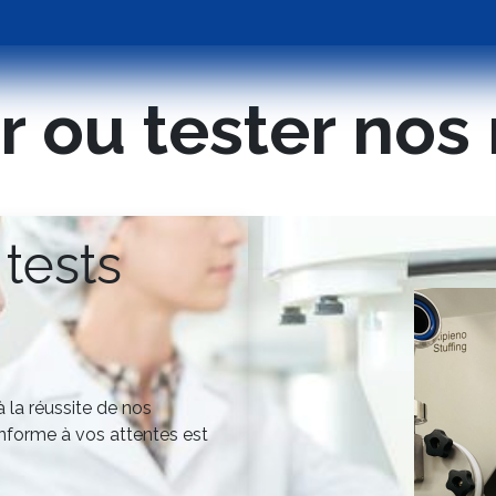
Emballage
Occasions
Assistance
Tester 
r ou tester no
tests
 la réussite de nos
conforme à vos attentes est