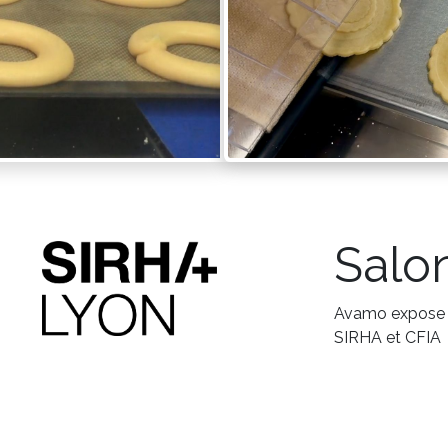
Salo
Avamo expose h
SIRHA et CFIA