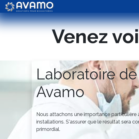
Se rendre au contenu
Biscuiterie
Chocolaterie
Venez voi
Laboratoire de 
Avamo
Nous attachons une importance particulière à
installations. S'assurer que le résultat sera 
primordial.