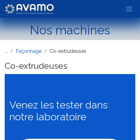
Se rendre au contenu
Nos machines
...
Façonnage
Co-extrudeuses
Co-extrudeuses
Venez les tester dans
notre laboratoire