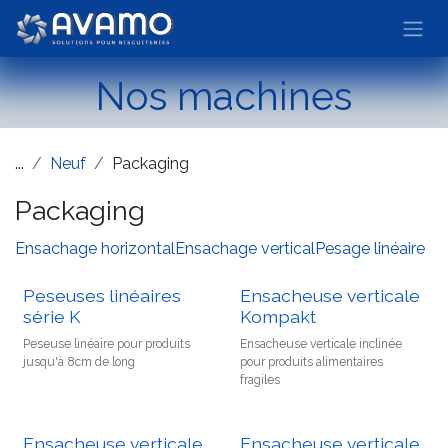
Se rendre au contenu
Nos machines
...
Neuf
Packaging
Packaging
Ensachage horizontal
Ensachage vertical
Pesage linéaire
Peseuses linéaires
Ensacheuse verticale
série K
Kompakt
Peseuse linéaire pour produits
Ensacheuse verticale inclinée
jusqu'à 8cm de long
pour produits alimentaires
fragiles
Ensacheuse verticale
Ensacheuse verticale