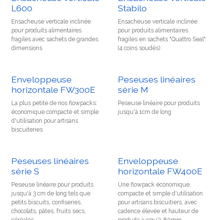
L600
Stabilo
Ensacheuse verticale inclinée
Ensacheuse verticale inclinée
pour produits alimentaires
pour produits alimentaires
fragiles avec sachets de grandes
fragiles en sachets "Quattro Seal"
dimensions
(4 coins soudés)
Enveloppeuse
Peseuses linéaires
horizontale FW300E
série M
La plus petite de nos flowpacks:
Peseuse linéaire pour produits
économique compacte et simple
jusqu'à 1cm de long
d'utilisation pour artisans
biscuiteries
Peseuses linéaires
Enveloppeuse
série S
horizontale FW400E
Peseuse linéaire pour produits
Une flowpack économique,
jusqu'à 3 cm de long tels que
compacte et simple d'utilisation
petits biscuits, confiseries,
pour artisans biscuitiers, avec
chocolats, pâtes, fruits secs,
cadence élevée et hauteur de
céréales,..
produits jusqu'à 80mm