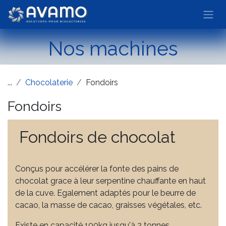
Se rendre au contenu
Nos machines
...
Chocolaterie
Fondoirs
Fondoirs
Fondoirs de chocolat
Conçus pour accélérer la fonte des pains de
chocolat grace à leur serpentine chauffante en haut
de la cuve. Egalement adaptés pour le beurre de
cacao, la masse de cacao, graisses végétales, etc.
Existe en capacité 100kg jusqu'à 2 tonnes