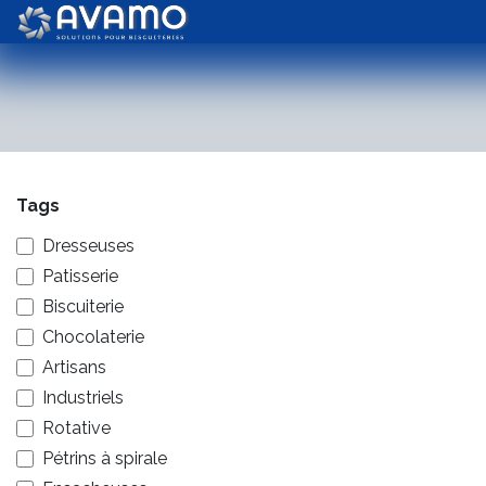
Skip to Content
Biscuits
Chocolate
Tags
Dresseuses
Patisserie
Biscuiterie
Chocolaterie
Artisans
Industriels
Rotative
Pétrins à spirale