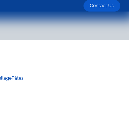
ts
Contact Us
llage
Pâtes