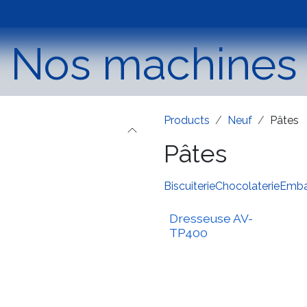
Packaging
Used machines
Assistance
Lab tes
Nos machines
Products
Neuf
Pâtes
Pâtes
Biscuiterie
Chocolaterie
Emba
Dresseuse AV-
TP400