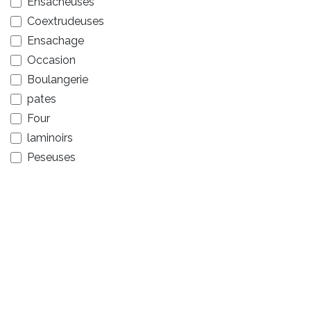
Ensacheuses
Coextrudeuses
Ensachage
Occasion
Boulangerie
pates
Four
laminoirs
Peseuses