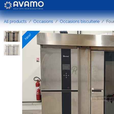
Skip to Content
Biscuits
Chocolate
All products
Occasions
Occasions biscuiterie
Fou
New!
New!