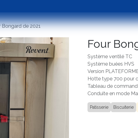
Packaging
Used machines
Assistance
Lab tes
r Bongard de 2021
Four Bong
Système ventilé TC
Système buées HVS
Version PLATEFORM
Hotte type 700 pour c
Tableau de command
Conduite en mode Ma
Patisserie
Biscuiterie