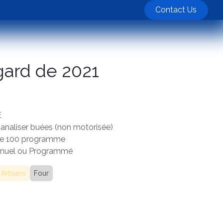
ts
Contact Us
ard de 2021
E
analiser buées (non motorisée)
e 100 programme
nuel ou Programmé
Artisans
Four