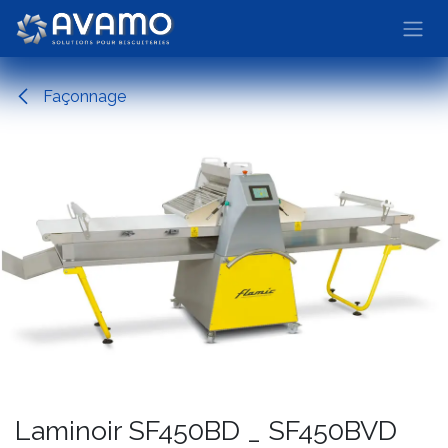
Skip to Content
Façonnage
Laminoir SF450BD _ SF450BVD