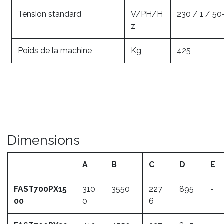
Tension standard
V/PH/H
230 / 1 / 50
z
Poids de la machine
Kg
425
Dimensions
A
B
C
D
E
FAST700PX15
310
3550
227
895
-
00
0
6