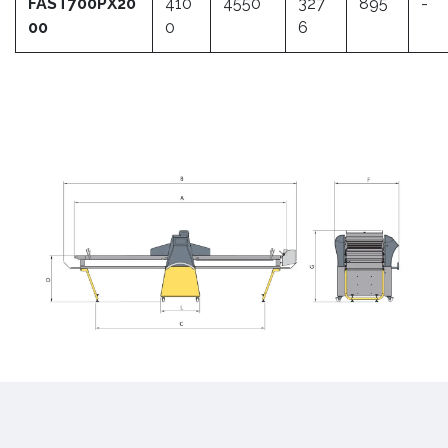
FAST700PX20
410
4550
327
895
-
00
0
6