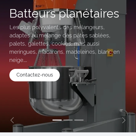
Batteurs planétaires
Les plus polyvalents des mélangeurs,
adaptés au mélange des pâtes sablées,
palets, galettes, cookies, mais aussi
meringues, macarons, madeleines, blanc en
neige....
Contactez-nous
Précédent
Suiva