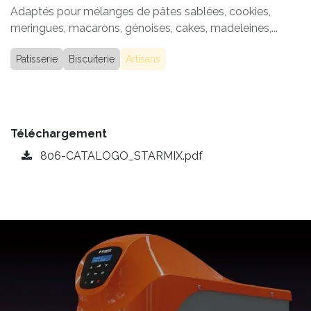
Adaptés pour mélanges de pâtes sablées, cookies,
meringues, macarons, génoises, cakes, madeleines,...
Patisserie
Biscuiterie
Artisans
Téléchargement
806-CATALOGO_STARMIX.pdf