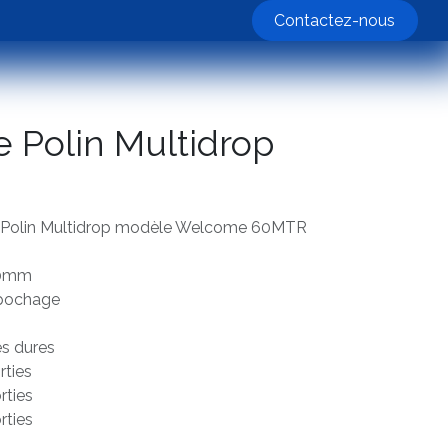
nos machines
Contactez-nous
 Polin Multidrop
n Polin Multidrop modèle Welcome 60MTR
600mm
 pochage
es dures
rties
rties
rties