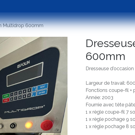
Emballage
Occasions
Assistance
Tester 
in Multidrop 600mm
Dresseuse
600mm
Dresseuse d'occasio
Largeur de travail: 
Fonctions coupe-fil +
Année: 2003
Fournie avec tête pât
1 x règle coupe-fil 7 so
1 x règle pochage 9 so
1 x règle pochage 8 so