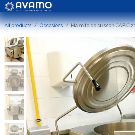
Se rendre au contenu
Biscuiterie
Chocolaterie
All products
Occasions
Marmite de cuisson CAPIC 2