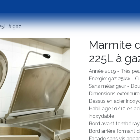
Emballage
Occasions
Assistance
Tester 
25L à gaz
Marmite 
225L à ga
Année 2019 - Très peu
Energie: gaz 25kw - C
Sans mélangeur - Dou
Dimensions extérieur
Dessus en acier inoxy
Habillage 10/10 en aci
inoxydable
Bord avant tombé ray
Bord arrière formant d
Façade sans vis appa