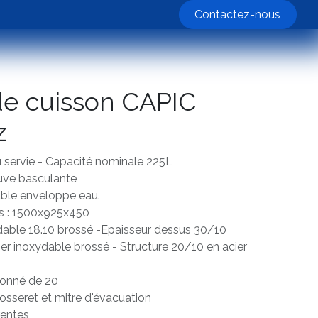
nos machines
Contactez-nous
de cuisson CAPIC
z
 servie - Capacité nominale 225L
uve basculante
ble enveloppe eau.
es : 1500x925x450
dable 18.10 brossé -Epaisseur dessus 30/10
er inoxydable brossé - Structure 20/10 en acier
onné de 20
osseret et mitre d'évacuation
rentes