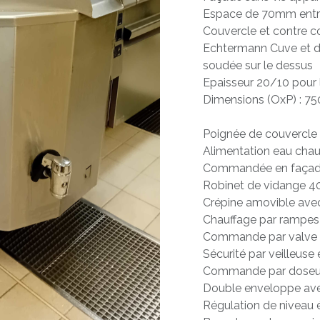
Espace de 70mm entre 
Couvercle et contre co
Echtermann Cuve et d
soudée sur le dessus
Epaisseur 20/10 pour l
Dimensions (OxP) : 7
Poignée de couvercle
Alimentation eau chaud
Commandée en façade 
Robinet de vidange 4
Crépine amovible avec
Chauffage par rampes
Commande par valve
Sécurité par veilleus
Commande par doseur
Double enveloppe ave
Régulation de niveau 