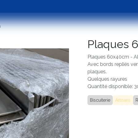
Emballage
Occasions
Assistance
Tester 
m
Plaques 
Plaques 60x40cm - Alu
Avec bords repliés ver
plaques.
Quelques rayures
Quantité disponible: 
Biscuiterie
Artisans
R