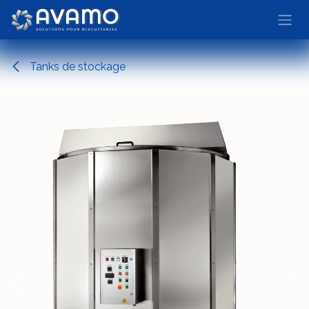
Se rendre au contenu
Tanks de stockage