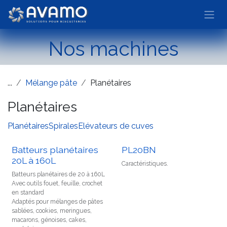
Se rendre au contenu
Nos machines
...
Mélange pâte
Planétaires
Planétaires
Planétaires
Spirales
Elévateurs de cuves
Batteurs planétaires
PL20BN
20L à 160L
Caractéristiques.
Batteurs planétaires de 20 à 160L
Avec outils fouet, feuille, crochet
en standard
Adaptés pour mélanges de pâtes
sablées, cookies, meringues,
macarons, génoises, cakes,