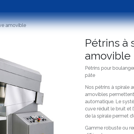
Emballage
Occasions
Assistance
Tester 
uve amovible
Pétrins à 
amovible
Pétrins pour boulanger
pâte
Nos pétrins à spirale
amovibles permettent
automatique. Le syst
cuve réduit le bruit et 
de la spirale permet d
Gamme robuste ou ren