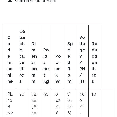
starmix41-pl20bn.pdf
Ca
C
pa
Vo
o
cit
Di
Sp
lta
Ré
d
é
m
Po
e
ge
du
e
cu
en
id
Po
e
V
cti
m
ve
si
s
w
d
/
on
ac
lit
on
ne
er
R
PH
lit
hi
re
m
t
k
p
/
re
ne
s
m
Kg
W
m
Hz
s
PL
20
72
90
0,
1°
40
10
20
8x
42
61
0
B
56
/0
(21
/
N2
4x
,8
6)
3