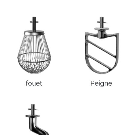
fouet
Peigne