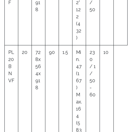
F
91
2°
/
8
12
50
2
(4
32
)
PL
20
72
90
1.5
Mi
23
10
20
8x
n.
0
B
56
47
/ 1
N
4x
(1
/
VF
91
67
50
8
)
-
M
60
ax.
16
4
(5
83