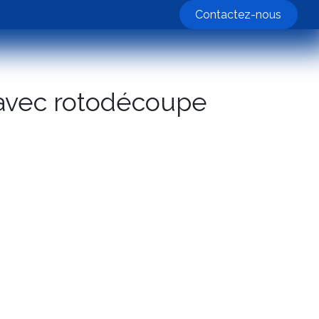
nos machines
Contactez-nous
avec rotodécoupe