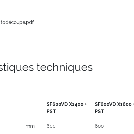
otodécoupe.pdf
stiques techniques
SF600VD X1400 +
SF600VD X1600 
PST
PST
mm
600
600