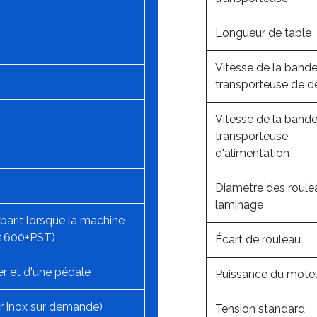
Longueur de table
Vitesse de la band
transporteuse de 
Vitesse de la band
transporteuse
d'alimentation
Diamètre des roule
laminage
barit lorsque la machine
DX1600+PST)
Écart de rouleau
er et d'une pédale
Puissance du mote
er inox sur demande)
Tension standard