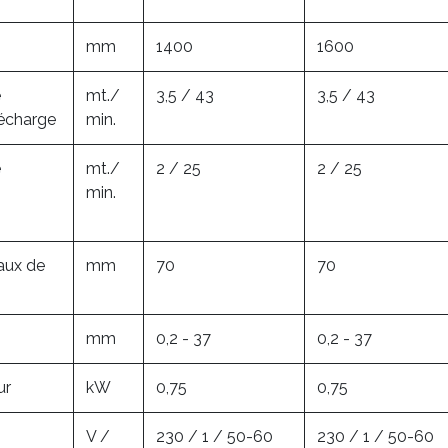
mm
1400
1600
e
mt./
3,5 / 43
3,5 / 43
décharge
min.
e
mt./
2 / 25
2 / 25
min.
aux de
mm
70
70
mm
0,2 - 37
0,2 - 37
ur
kW
0,75
0,75
V /
230 / 1 / 50-60
230 / 1 / 50-60