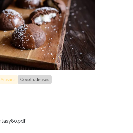
Précédent
Suivant
Artisans
Coextrudeuses
tasy80.pdf