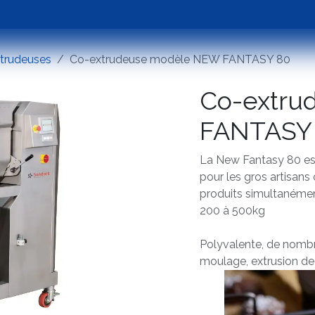
Emballage
Occasions
Assistance
Tester 
trudeuses
Co-extrudeuse modèle NEW FANTASY 80
Co-extru
FANTASY
La New Fantasy 80 es
pour les gros artisans 
produits simultanémen
200 à 500kg
Polyvalente, de nombre
moulage, extrusion de 