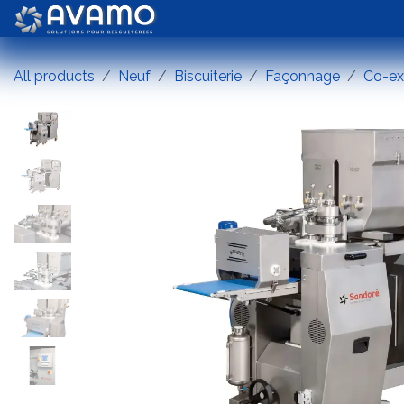
Se rendre au contenu
Biscuiterie
Chocolaterie
All products
Neuf
Biscuiterie
Façonnage
Co-ex